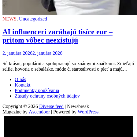
NEWS
,
Uncategorized
AI influenceri zarábajú tisíce eur –
pritom vôbec neexistujú
2. januára 2026
2. januára 2026
Sú krásni, populárni a spolupracujú so známymi značkami. Zdieľajú
selfie, hovoria o sebaláske, móde či starostlivosti o pleť a majú…
O nás
Kontakt
Podmienky používania
Zásady ochrany osobných údajov
Copyright © 2026
Diverse feed
| Newsbreak
Magazine by
Ascendoor
| Powered by
WordPress
.