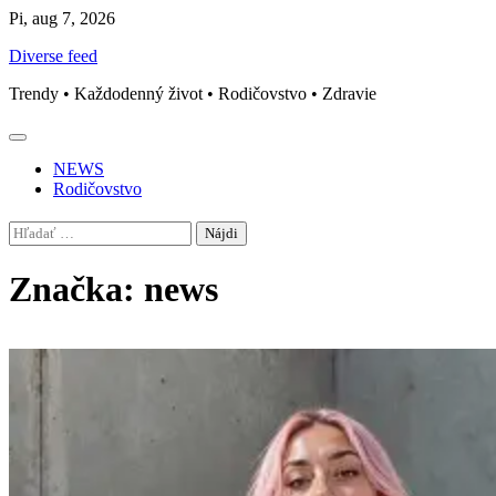
Skip
Pi, aug 7, 2026
to
Diverse feed
content
Trendy • Každodenný život • Rodičovstvo • Zdravie
NEWS
Rodičovstvo
Hľadať:
Značka:
news